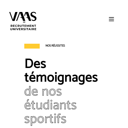
SKIP
TO
CONTENT
NOS RÉUSSITES
Des
témoignages
de nos
étudiants
sportifs